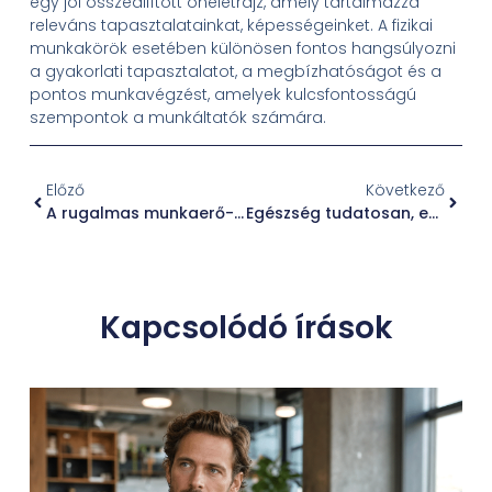
egy jól összeállított önéletrajz, amely tartalmazza
releváns tapasztalatainkat, képességeinket. A fizikai
munkakörök esetében különösen fontos hangsúlyozni
a gyakorlati tapasztalatot, a megbízhatóságot és a
pontos munkavégzést, amelyek kulcsfontosságú
szempontok a munkáltatók számára.
Előző
Következő
A rugalmas munkaerő-gazdálkodás kulcsa: munkaerő-kölcsönzés a változó piaci igények kielégítésére
Egészség tudatosan, egyszerűen és biztonságosan
Kapcsolódó írások