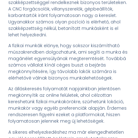
szakképzettséggel rendelkeznek bizonyos területeken.
A CNC forgácsolók, villanyszerelők, gépbeállítók,
karbantartók iránt folyamatosan nagy a kereslet.
Ugyanakkor számos olyan pozíció is elérhető, ahol
szakképzettség nélkül, betanított munkásként is el
lehet helyezkedni.
A fizikai munkák előnye, hogy sokszor kiszámítható
műszakrendben dolgozhatunk, ami segíti a munka és
magánélet egyensúlyának megteremtését. Továbbá
számos vállalat kínál céges buszt a bejárás
megkönnyítésére, így távolabb lakók számára is
elérhetővé válnak bizonyos munkalehetőségek.
Az álláskeresés folyamatát napjainkban jelentősen
megkönnyítik az online felületek, ahol célzottan
kereshetünk fizikai munkakörökre, szűrhetünk lokáció,
munkakör vagy egyéb preferenciák alapján. Érdemes
rendszeresen figyelni ezeket a platformokat, hiszen
folyamatosan jelennek meg új lehetőségek.
A sikeres elhelyezkedéshez ma már elengedhetetlen