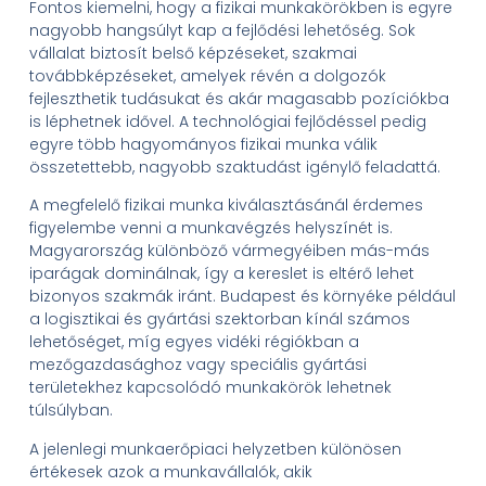
Fontos kiemelni, hogy a fizikai munkakörökben is egyre
nagyobb hangsúlyt kap a fejlődési lehetőség. Sok
vállalat biztosít belső képzéseket, szakmai
továbbképzéseket, amelyek révén a dolgozók
fejleszthetik tudásukat és akár magasabb pozíciókba
is léphetnek idővel. A technológiai fejlődéssel pedig
egyre több hagyományos fizikai munka válik
összetettebb, nagyobb szaktudást igénylő feladattá.
A megfelelő fizikai munka kiválasztásánál érdemes
figyelembe venni a munkavégzés helyszínét is.
Magyarország különböző vármegyéiben más-más
iparágak dominálnak, így a kereslet is eltérő lehet
bizonyos szakmák iránt. Budapest és környéke például
a logisztikai és gyártási szektorban kínál számos
lehetőséget, míg egyes vidéki régiókban a
mezőgazdasághoz vagy speciális gyártási
területekhez kapcsolódó munkakörök lehetnek
túlsúlyban.
A jelenlegi munkaerőpiaci helyzetben különösen
értékesek azok a munkavállalók, akik