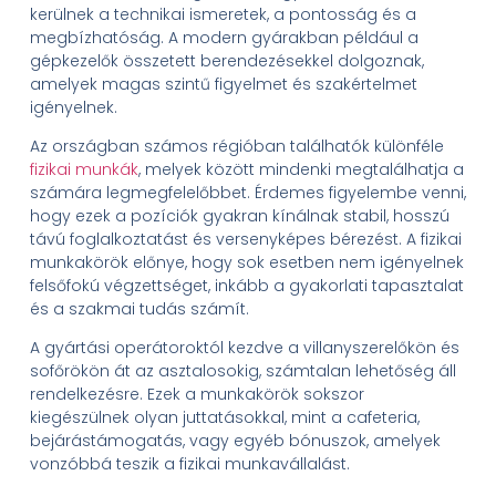
kerülnek a technikai ismeretek, a pontosság és a
megbízhatóság. A modern gyárakban például a
gépkezelők összetett berendezésekkel dolgoznak,
amelyek magas szintű figyelmet és szakértelmet
igényelnek.
Az országban számos régióban találhatók különféle
fizikai munkák
, melyek között mindenki megtalálhatja a
számára legmegfelelőbbet. Érdemes figyelembe venni,
hogy ezek a pozíciók gyakran kínálnak stabil, hosszú
távú foglalkoztatást és versenyképes bérezést. A fizikai
munkakörök előnye, hogy sok esetben nem igényelnek
felsőfokú végzettséget, inkább a gyakorlati tapasztalat
és a szakmai tudás számít.
A gyártási operátoroktól kezdve a villanyszerelőkön és
sofőrökön át az asztalosokig, számtalan lehetőség áll
rendelkezésre. Ezek a munkakörök sokszor
kiegészülnek olyan juttatásokkal, mint a cafeteria,
bejárástámogatás, vagy egyéb bónuszok, amelyek
vonzóbbá teszik a fizikai munkavállalást.