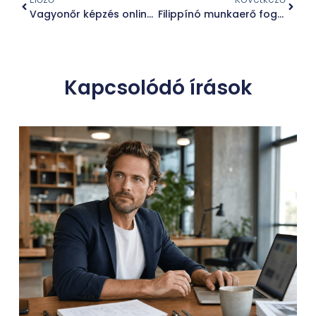
Vagyonőr képzés online: hogyan spórolhatsz akár több tízezer forintot?
Filippínó munkaerő foglalkoztatása – hatékony válasz a magyar munkaerőhiányra
Kapcsolódó írások