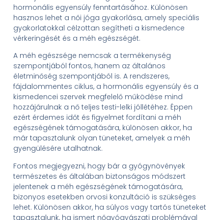
hormonális egyensúly fenntartásához. Különösen
hasznos lehet a női jóga gyakorlása, amely speciális
gyakorlatokkal célzottan segítheti a kismedence
vérkeringését és a méh egészségét.
A méh egészsége nemcsak a termékenység
szempontjából fontos, hanem az általános
életminőség szempontjából is. A rendszeres,
fájdalommentes ciklus, a hormonális egyensúly és a
kismedencei szervek megfelelő működése mind
hozzájárulnak a nő teljes testi-lelki jóllétéhez. Éppen
ezért érdemes időt és figyelmet fordítani a méh
egészségének támogatására, különösen akkor, ha
már tapasztalunk olyan tüneteket, amelyek a méh
gyengülésére utalhatnak.
Fontos megjegyezni, hogy bár a gyógynövények
természetes és általában biztonságos módszert
jelentenek a méh egészségének támogatására,
bizonyos esetekben orvosi konzultáció is szükséges
lehet. Különösen akkor, ha súlyos vagy tartós tüneteket
tapasztalunk, ha ismert nőgyógyászati problémával