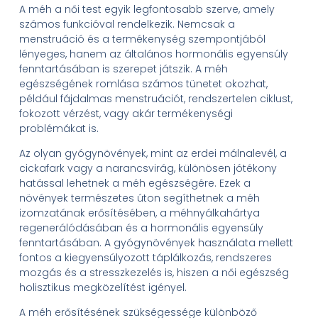
A méh a női test egyik legfontosabb szerve, amely
számos funkcióval rendelkezik. Nemcsak a
menstruáció és a termékenység szempontjából
lényeges, hanem az általános hormonális egyensúly
fenntartásában is szerepet játszik. A méh
egészségének romlása számos tünetet okozhat,
például fájdalmas menstruációt, rendszertelen ciklust,
fokozott vérzést, vagy akár termékenységi
problémákat is.
Az olyan gyógynövények, mint az erdei málnalevél, a
cickafark vagy a narancsvirág, különösen jótékony
hatással lehetnek a méh egészségére. Ezek a
növények természetes úton segíthetnek a méh
izomzatának erősítésében, a méhnyálkahártya
regenerálódásában és a hormonális egyensúly
fenntartásában. A gyógynövények használata mellett
fontos a kiegyensúlyozott táplálkozás, rendszeres
mozgás és a stresszkezelés is, hiszen a női egészség
holisztikus megközelítést igényel.
A méh erősítésének szükségessége különböző