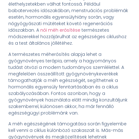
élethelyzetekben válhat fontossá. Például
babatervezés időszakában, menstruációs problémák
esetén, hormonális egyensúlyhiány során, vagy
nőgyógyászati műtéteket követő regenerációs
időszakban. A
női méh erősítése
természetes
módszerekkel hozzájárulhat az egészséges ciklushoz
és a test általános jóllétéhez.
A természetes méherősítés alapja lehet a
gyógynövényes terápia, amely a hagyományos
tudást ötvözi a modern tudományos szemlélettel. A
megfelelően összeállított gyógynövénykeverékek
támogathatják a méh egészségét, segíthetnek a
hormonális egyensúly fenntartásában és a ciklus
szabályozásában. Fontos azonban, hogy a
gyógynövények használata előtt mindig konzultáljunk
szakemberrel, különösen akkor, ha már fennálló
egészségügyi problémánk van.
A méh egészségének támogatása során figyelembe
kell venni a ciklus különböző szakaszait is. Más-más
gyógynövények és megközelítések lehetnek