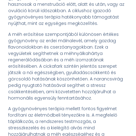
hasznosak a menstruáció előtt, alatt és után, vagy az
ovuláció körüli időszakban. A ciklushoz igazodó
gyógynövényes terápia hatékonyabb támogatást
nyújthat, mint az egységes megközelítés.
A méh erősítése szempontjából különösen értékes
gyógynövény az erdei málnalevél, amely gazdag
flavonoidokban és cserzőanyagokban. Ezek a
vegyületek segíthetnek a méhnyálkahártya
regenerálódásában és a méh izomzatának
erősítésében. A cickafark szintén jelentős szerepet
játszik a női egészségben, gyulladáscsökkentő és
görcsoldó hatásának köszönhetően. A narancsvirág
pedig nyugtató hatásával segíthet a stressz
csökkentésében, ami közvetetten hozzájárulhat a
hormonális egyensúly fenntartásához.
A gyógynövényes terápia mellett fontos figyelmet
fordítani az életmódbeli tényezőkre is. A megfelelő
táplálkozás, a rendszeres testmozgás, a
stresszkezelés és a kielégítő alvás mind
hozzájárulhatnak a méh egészségéhez és a