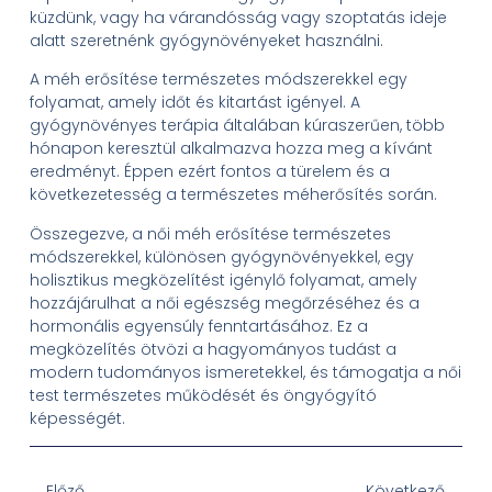
küzdünk, vagy ha várandósság vagy szoptatás ideje
alatt szeretnénk gyógynövényeket használni.
A méh erősítése természetes módszerekkel egy
folyamat, amely időt és kitartást igényel. A
gyógynövényes terápia általában kúraszerűen, több
hónapon keresztül alkalmazva hozza meg a kívánt
eredményt. Éppen ezért fontos a türelem és a
következetesség a természetes méherősítés során.
Összegezve, a női méh erősítése természetes
módszerekkel, különösen gyógynövényekkel, egy
holisztikus megközelítést igénylő folyamat, amely
hozzájárulhat a női egészség megőrzéséhez és a
hormonális egyensúly fenntartásához. Ez a
megközelítés ötvözi a hagyományos tudást a
modern tudományos ismeretekkel, és támogatja a női
test természetes működését és öngyógyító
képességét.
Előző
Következő