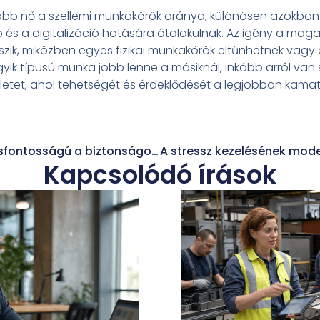
bb nő a szellemi munkakörök aránya, különösen azokba
 és a digitalizáció hatására átalakulnak. Az igény a ma
zik, miközben egyes fizikai munkakörök eltűnhetnek vagy á
egyik típusú munka jobb lenne a másiknál, inkább arról van
rületet, ahol tehetségét és érdeklődését a legjobban kama
A vizuális figyelem kulcsfontosságú a biztonságos közlekedéshez
Kapcsolódó írások