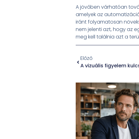
A jövőben várhatóan tová
amelyek az automatizáció
iránt folyamatosan növeks
nem jelenti azt, hogy az 
meg kell találnia azt a te
Előző