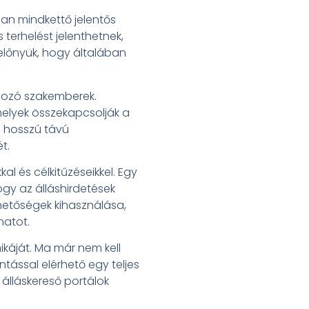
ban mindkettő jelentős
 terhelést jelenthetnek,
 előnyük, hogy általában
lgozó szakemberek.
melyek összekapcsolják a
s hosszú távú
t.
al és célkitűzéseikkel. Egy
ogy az álláshirdetések
ehetőségek kihasználása,
matot.
ikáját. Ma már nem kell
tással elérhető egy teljes
 álláskereső portálok