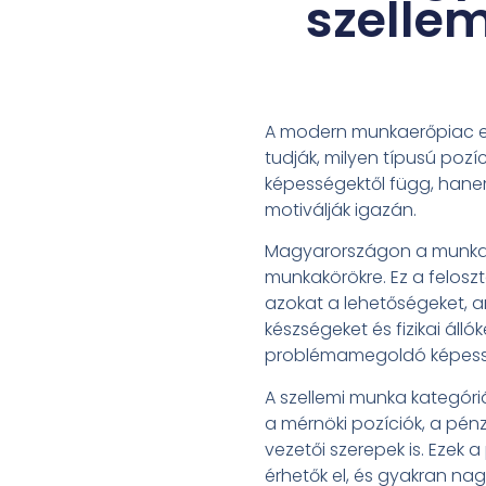
szelle
A modern munkaerőpiac eg
tudják, milyen típusú pozí
képességektől függ, hanem
motiválják igazán.
Magyarországon a munkaerő
munkakörökre. Ez a feloszt
azokat a lehetőségeket, a
készségeket és fizikai áll
problémamegoldó képesség
A szellemi munka kategóriá
a mérnöki pozíciók, a pén
vezetői szerepek is. Ezek
érhetők el, és gyakran n