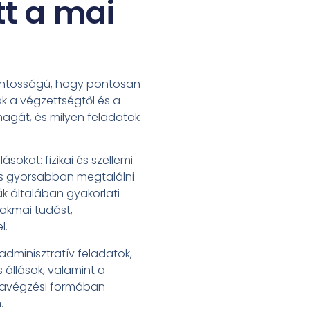
t a mai
fontosságú, hogy pontosan
ak a végzettségtől és a
magát, és milyen feladatok
kat: fizikai és szellemi
, és gyorsabban megtalálni
k általában gyakorlati
zakmai tudást,
l.
adminisztratív feladatok,
 állások, valamint a
unkavégzési formában
.