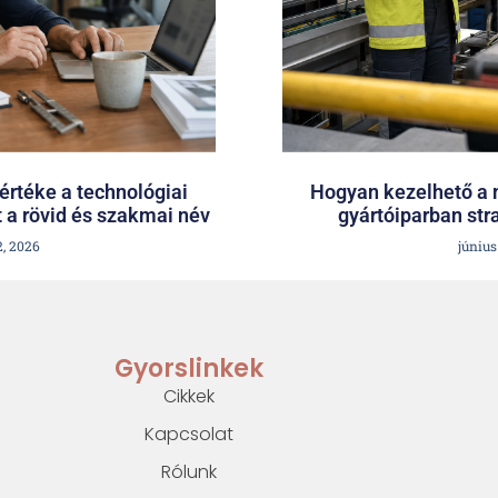
rtéke a technológiai
Hogyan kezelhető a 
 a rövid és szakmai név
gyártóiparban str
2, 2026
június
Gyorslinkek
Cikkek
Kapcsolat
Rólunk