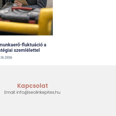
munkaerő-fluktuáció a
atégiai szemlélettel
 19, 2026
Kapcsolat
Email: info@seolinkepites.hu