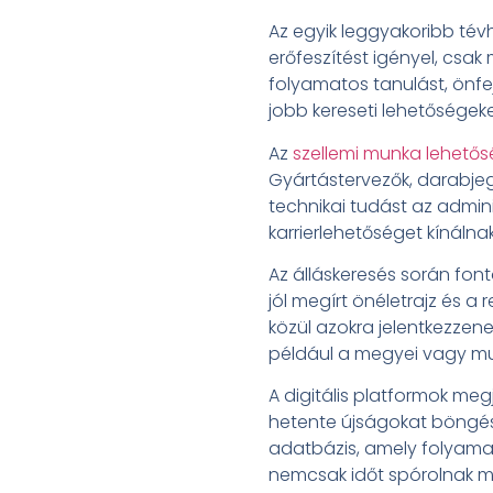
Az egyik leggyakoribb tévh
erőfeszítést igényel, csak
folyamatos tanulást, önfe
jobb kereseti lehetőségeke
Az
szellemi munka lehető
Gyártástervezők, darabjeg
technikai tudást az admini
karrierlehetőséget kínálna
Az álláskeresés során font
jól megírt önéletrajz és a
közül azokra jelentkezzene
például a megyei vagy mun
A digitális platformok me
hetente újságokat böngész
adatbázis, amely folyamato
nemcsak időt spórolnak me