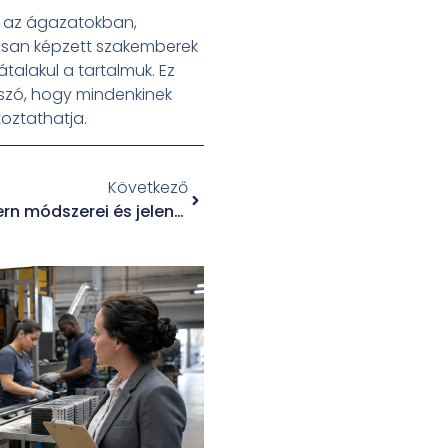
n az ágazatokban,
gasan képzett szakemberek
talakul a tartalmuk. Ez
 szó, hogy mindenkinek
toztathatja.
Következő
A stressz kezelésének modern módszerei és jelentősége a mindennapokban