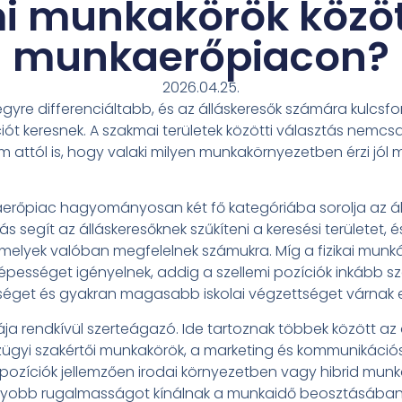
mi munkakörök közöt
munkaerőpiacon?
2026.04.25.
yre differenciáltabb, és az álláskeresők számára kulcs
ciót keresnek. A szakmai területek közötti választás nemcs
 attól is, hogy valaki milyen munkakörnyezetben érzi jól 
piac hagyományosan két fő kategóriába sorolja az álláso
ás segít az álláskeresőknek szűkíteni a keresési területet
melyek valóban megfelelnek számukra. Míg a fizikai munká
óképességet igényelnek, addig a szellemi pozíciók inkább s
et és gyakran magasabb iskolai végzettséget várnak e
ja rendkívül szerteágazó. Ide tartoznak többek között az 
zügyi szakértői munkakörök, a marketing és kommunikációs
 a pozíciók jellemzően irodai környezetben vagy hibrid m
agyobb rugalmasságot kínálnak a munkaidő beosztásában