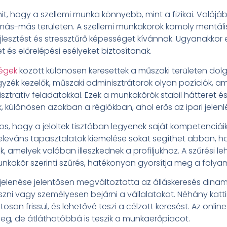
it, hogy a szellemi munka könnyebb, mint a fizikai. Valójá
 más-más területen. A szellemi munkakörök komoly mentális
jlesztést és stressztűrő képességet kívánnak. Ugyanakkor
t és előrelépési esélyeket biztosítanak.
ségek
között különösen keresettek a műszaki területen do
yzék kezelők, műszaki adminisztrátorok olyan pozíciók, a
sztratív feladatokkal. Ezek a munkakörök stabil hátteret é
k, különösen azokban a régiókban, ahol erős az ipari jelenlé
os, hogy a jelöltek tisztában legyenek saját kompetenciáikk
 releváns tapasztalatok kiemelése sokat segíthet abban, h
k, amelyek valóban illeszkednek a profiljukhoz. A szűrési l
kakör szerinti szűrés, hatékonyan gyorsítja meg a folya
gjelenése jelentősen megváltoztatta az álláskeresés dinam
ni vagy személyesen bejárni a vállalatokat. Néhány kattin
san frissül, és lehetővé teszi a célzott keresést. Az online
g, de átláthatóbbá is teszik a munkaerőpiacot.