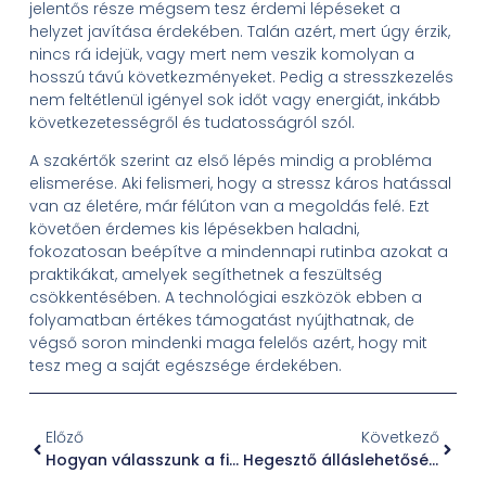
jelentős része mégsem tesz érdemi lépéseket a
helyzet javítása érdekében. Talán azért, mert úgy érzik,
nincs rá idejük, vagy mert nem veszik komolyan a
hosszú távú következményeket. Pedig a stresszkezelés
nem feltétlenül igényel sok időt vagy energiát, inkább
következetességről és tudatosságról szól.
A szakértők szerint az első lépés mindig a probléma
elismerése. Aki felismeri, hogy a stressz káros hatással
van az életére, már félúton van a megoldás felé. Ezt
követően érdemes kis lépésekben haladni,
fokozatosan beépítve a mindennapi rutinba azokat a
praktikákat, amelyek segíthetnek a feszültség
csökkentésében. A technológiai eszközök ebben a
folyamatban értékes támogatást nyújthatnak, de
végső soron mindenki maga felelős azért, hogy mit
tesz meg a saját egészsége érdekében.
Előző
Következő
Hogyan válasszunk a fizikai és szellemi munkakörök között a mai munkaerőpiacon?
Hegesztő álláslehetőségek és munkakörülmények a térségben