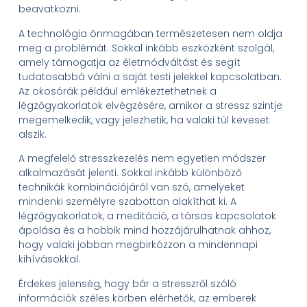
beavatkozni.
A technológia önmagában természetesen nem oldja
meg a problémát. Sokkal inkább eszközként szolgál,
amely támogatja az életmódváltást és segít
tudatosabbá válni a saját testi jelekkel kapcsolatban.
Az okosórák például emlékeztethetnek a
légzőgyakorlatok elvégzésére, amikor a stressz szintje
megemelkedik, vagy jelezhetik, ha valaki túl keveset
alszik.
A megfelelő stresszkezelés nem egyetlen módszer
alkalmazását jelenti. Sokkal inkább különböző
technikák kombinációjáról van szó, amelyeket
mindenki személyre szabottan alakíthat ki. A
légzőgyakorlatok, a meditáció, a társas kapcsolatok
ápolása és a hobbik mind hozzájárulhatnak ahhoz,
hogy valaki jobban megbirkózzon a mindennapi
kihívásokkal.
Érdekes jelenség, hogy bár a stresszről szóló
információk széles körben elérhetők, az emberek