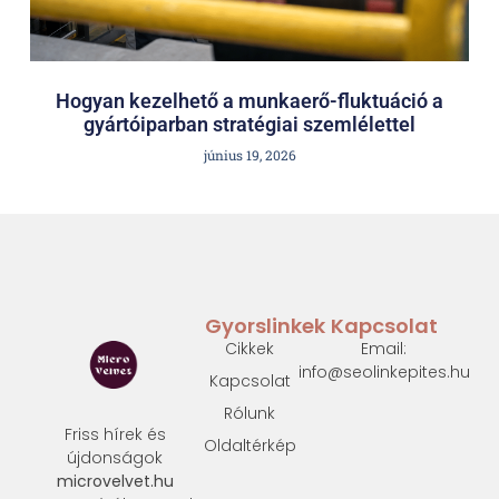
Hogyan kezelhető a munkaerő-fluktuáció a
gyártóiparban stratégiai szemlélettel
június 19, 2026
Gyorslinkek
Kapcsolat
Cikkek
Email:
info@seolinkepites.hu
Kapcsolat
Rólunk
Friss hírek és
Oldaltérkép
újdonságok
microvelvet.hu