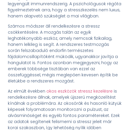
legyengült immunrendszerig. A pszichológusok régóta
figyelmeztetnek arra, hogy a stresszkezelés nem luxus,
hanem alapvető szükséglet a mai világban.
Számos módszer áll rendelkezésre a stressz
csökkentésére. A mozgás talán az egyik
leghatékonyabb eszköz, amely nemcsak fizikailag,
hanem lelkileg is segít. A rendszeres testmozgás
során felszabaduló endorfin természetes
fájdalomcsillapítóként működik, ugyanakkor javítja a
hangulatot is. Fontos azonban megjegyezni, hogy az
emberek többsége tisztában van ezzel az
összefüggéssel, mégis meglepően kevesen építik be
életükbe a rendszeres mozgást.
Az elmúlt években
okos eszközök stressz kezelésre
is
rendelkezésre állnak, amelyek újszerű megközelítést
kínálnak a problémára. Az okosórák és hasonló kütyük
képesek folyamatosan monitorozni a pulzust, az
alvásminőséget és egyéb fontos paramétereket. Ezek
az adatok segítenek felismerni a stressz jeleit már
korai szakaszban, így lehetőség nyílik időben